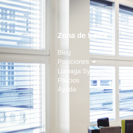
Zona de bolsa
Blog
Posiciones
Lumaga System
Precios
Ayuda