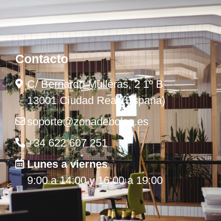
Contacto
C/ Bernardo Mulleras, 2 1º B
13001 Ciudad Real (España)
soporte@zonadebolsa.es
+34 622 607 251
Lunes a viernes
9:00 a 14:00 y 16:00 a 19:00