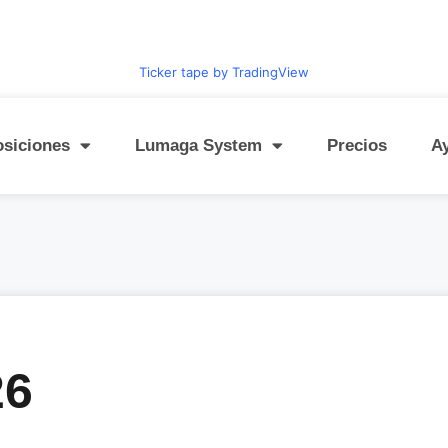
Ticker tape by TradingView
osiciones
Lumaga System
Precios
A
26