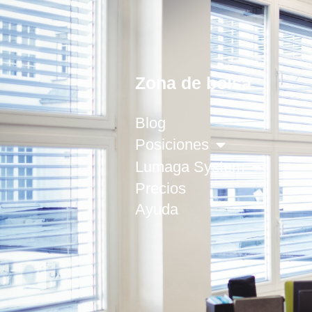
Zona de bolsa
Blog
Posiciones
Lumaga System
Precios
Ayuda