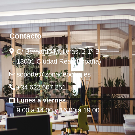
Contacto
C/ Bernardo Mulleras, 2 1º B
13001 Ciudad Real (España)
soporte@zonadebolsa.es
+34 622 607 251
Lunes a viernes
9:00 a 14:00 y 16:00 a 19:00