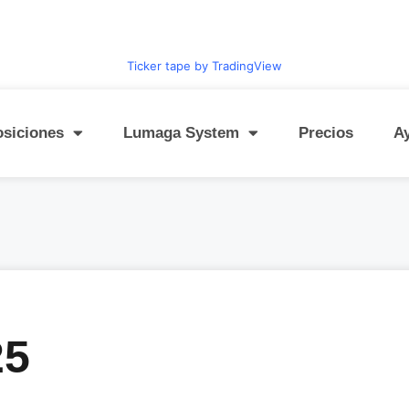
Ticker tape by TradingView
osiciones
Lumaga System
Precios
A
25