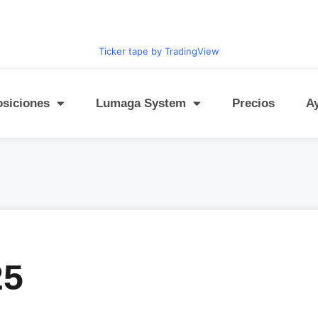
Ticker tape by TradingView
osiciones
Lumaga System
Precios
A
25