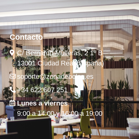
Contacto
C/ Bernardo Mulleras, 2 1º B
13001 Ciudad Real (España)
soporte@zonadebolsa.es
+34 622 607 251
Lunes a viernes
9:00 a 14:00 y 16:00 a 19:00