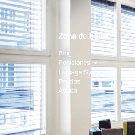
Zona de bolsa
Blog
Posiciones
Lumaga System
Precios
Ayuda