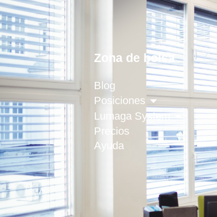
Zona de bolsa
Blog
Posiciones
Lumaga System
Precios
Ayuda