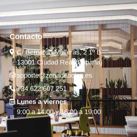
Contacto
C/ Bernardo Mulleras, 2 1º B
13001 Ciudad Real (España)
soporte@zonadebolsa.es
+34 622 607 251
Lunes a viernes
9:00 a 14:00 y 16:00 a 19:00