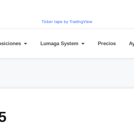
Ticker tape by TradingView
osiciones
Lumaga System
Precios
A
5