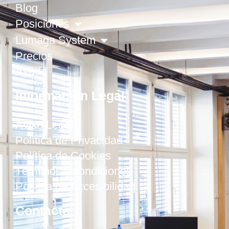
Blog
Posiciones
Lumaga System
Precios
Ayuda
Información Legal
Aviso Legal
Política de Privacidad
Política de Cookies
Términos y condiciones
Política de Accesibilidad
Contacto