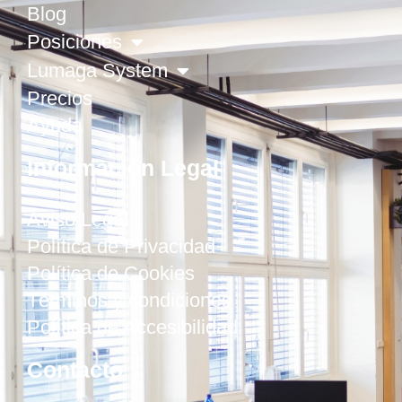
Blog
Posiciones
Lumaga System
Precios
Ayuda
Información Legal
Aviso Legal
Política de Privacidad
Política de Cookies
Términos y condiciones
Política de Accesibilidad
Contacto