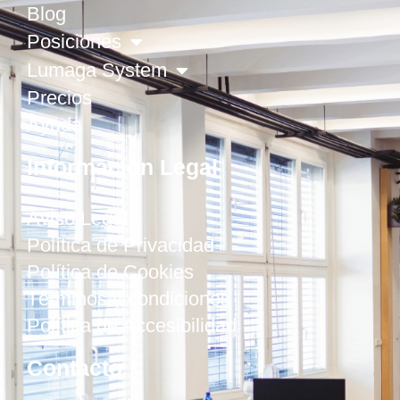
Blog
Posiciones
Lumaga System
Precios
Ayuda
Información Legal
Aviso Legal
Política de Privacidad
Política de Cookies
Términos y condiciones
Política de Accesibilidad
Contacto