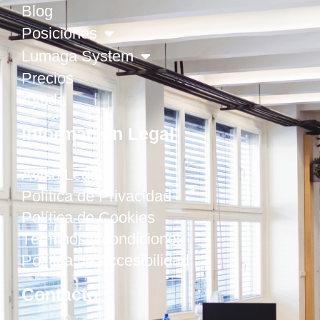
Blog
Posiciones
Lumaga System
Precios
Ayuda
Información Legal
Aviso Legal
Política de Privacidad
Política de Cookies
Términos y condiciones
Política de Accesibilidad
Contacto