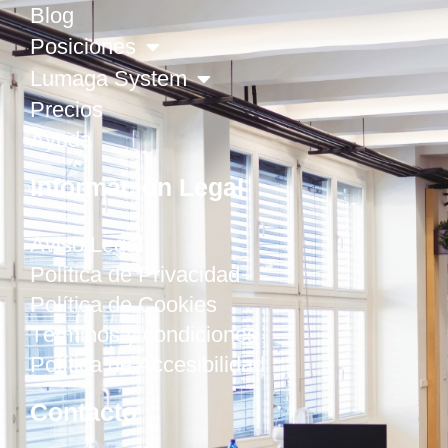
Blog
Posiciones
Lumaga System
Precios
Ayuda
Información Legal
Aviso Legal
Política de Privacidad
Política de Cookies
Términos y condiciones
Política de Accesibilidad
Contacto