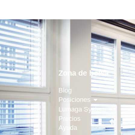
Zona de bolsa
Blog
Posiciones
Lumaga System
Precios
Ayuda