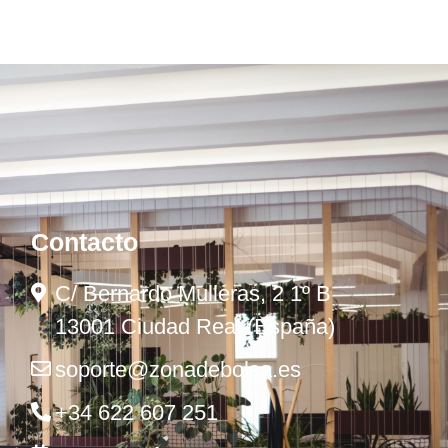
Contacto
C/ Bernardo Mulleras, 2 1º B
13001 Ciudad Real (España)
soporte@zonadebolsa.es
+34 622 607 251