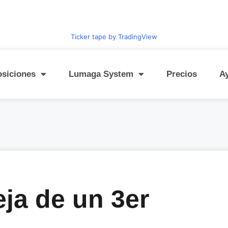
Ticker tape by TradingView
osiciones
Lumaga System
Precios
A
eja de un 3er