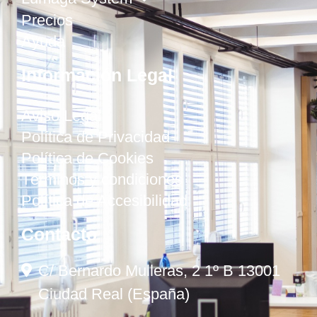
Precios
Ayuda
Información Legal
Aviso Legal
Política de Privacidad
Política de Cookies
Términos y condiciones
Política de Accesibilidad
Contacto
C/ Bernardo Mulleras, 2 1º B 13001
Ciudad Real (España)