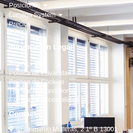
Posiciones
Lumaga System
Precios
Ayuda
Información Legal
Aviso Legal
Política de Privacidad
Política de Cookies
Términos y condiciones
Política de Accesibilidad
Contacto
C/ Bernardo Mulleras, 2 1º B 13001