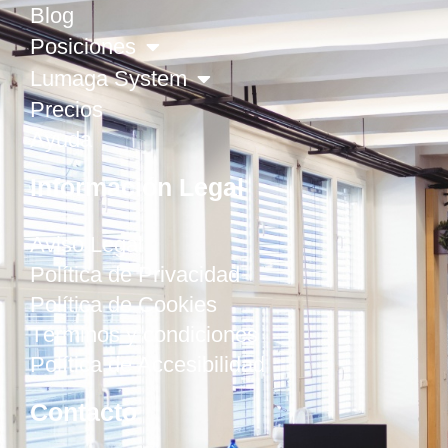
Blog
Posiciones
Lumaga System
Precios
Ayuda
Información Legal
Aviso Legal
Política de Privacidad
Política de Cookies
Términos y condiciones
Política de Accesibilidad
Contacto