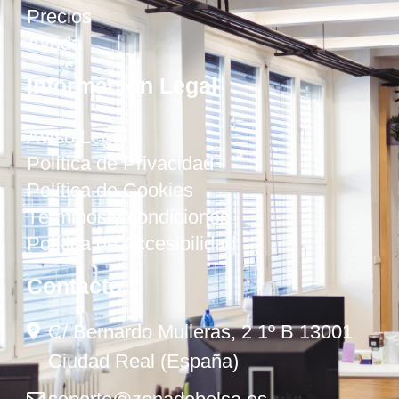
Precios
Ayuda
Información Legal
Aviso Legal
Política de Privacidad
Política de Cookies
Términos y condiciones
Política de Accesibilidad
Contacto
C/ Bernardo Mulleras, 2 1º B 13001
Ciudad Real (España)