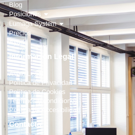
Blog
Posiciones
Lumaga System
Precios
Ayuda
Información Legal
Aviso Legal
Política de Privacidad
Política de Cookies
Términos y condiciones
Política de Accesibilidad
Contacto