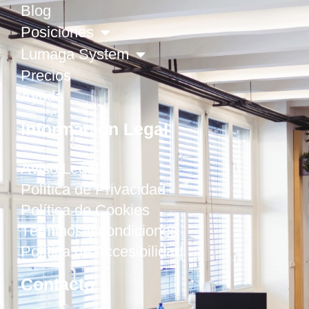
Blog
Posiciones
Lumaga System
Precios
Ayuda
Información Legal
Aviso Legal
Política de Privacidad
Política de Cookies
Términos y condiciones
Política de Accesibilidad
Contacto