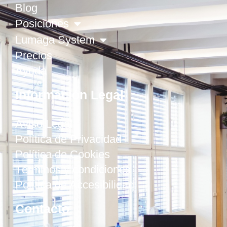
Blog
Posiciones
Lumaga System
Precios
Ayuda
Información Legal
Aviso Legal
Política de Privacidad
Política de Cookies
Términos y condiciones
Política de Accesibilidad
Contacto