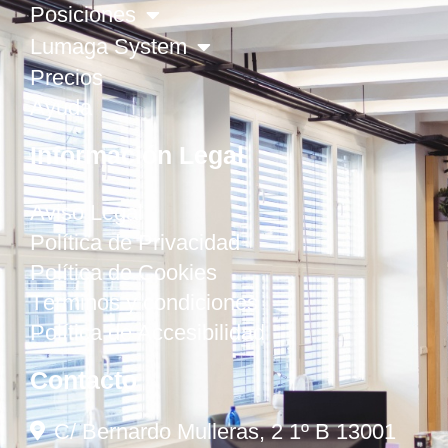
Posiciones
Lumaga System
Precios
Ayuda
Información Legal
Aviso Legal
Política de Privacidad
Política de Cookies
Términos y condiciones
Política de Accesibilidad
Contacto
C/ Bernardo Mulleras, 2 1º B 13001