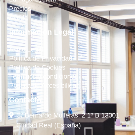
Precios
Ayuda
Información Legal
Aviso Legal
Política de Privacidad
Política de Cookies
Términos y condiciones
Política de Accesibilidad
Contacto
C/ Bernardo Mulleras, 2 1º B 13001
Ciudad Real (España)