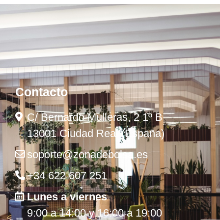
Contacto
C/ Bernardo Mulleras, 2 1º B
13001 Ciudad Real (España)
soporte@zonadebolsa.es
+34 622 607 251
Lunes a viernes
9:00 a 14:00 y 16:00 a 19:00