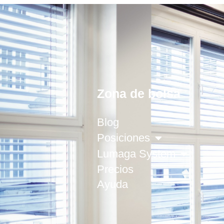
Zona de bolsa
Blog
Posiciones
Lumaga System
Precios
Ayuda