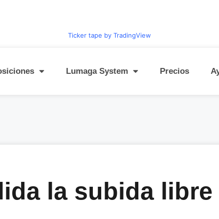
Ticker tape by TradingView
osiciones
Lumaga System
Precios
A
ida la subida libre