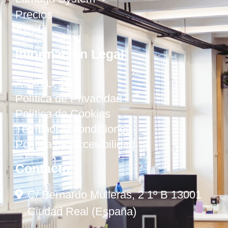
Precios
Ayuda
Información Legal
Aviso Legal
Política de Privacidad
Política de Cookies
Términos y condiciones
Política de Accesibilidad
Contacto
C/ Bernardo Mulleras, 2 1º B 13001
Ciudad Real (España)