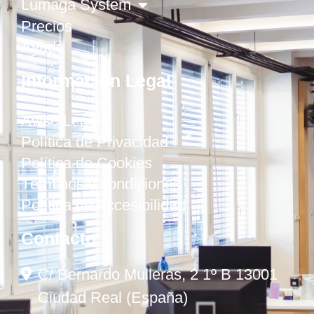
Lumaga System
Precios
Ayuda
Información Legal
Aviso Legal
Política de Privacidad
Política de Cookies
Términos y condiciones
Política de Accesibilidad
Contacto
C/ Bernardo Mulleras, 2 1º B 13001
Ciudad Real (España)