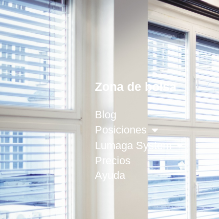
Zona de bolsa
Blog
Posiciones
Lumaga System
Precios
Ayuda