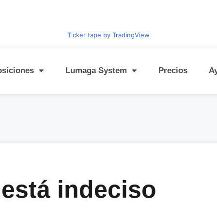
Ticker tape by TradingView
osiciones
Lumaga System
Precios
A
 está indeciso