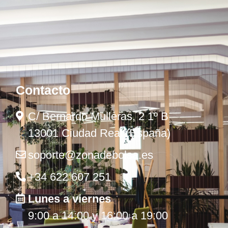
Contacto
C/ Bernardo Mulleras, 2 1º B
13001 Ciudad Real (España)
soporte@zonadebolsa.es
+34 622 607 251
Lunes a viernes
9:00 a 14:00 y 16:00 a 19:00