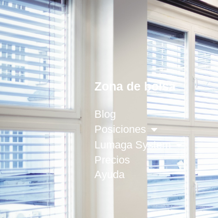
Zona de bolsa
Blog
Posiciones
Lumaga System
Precios
Ayuda