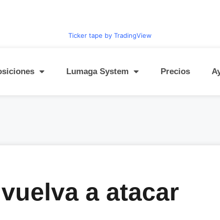
Ticker tape by TradingView
osiciones
Lumaga System
Precios
A
 vuelva a atacar