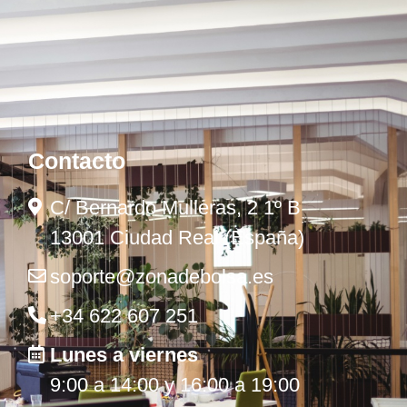
Contacto
C/ Bernardo Mulleras, 2 1º B
13001 Ciudad Real (España)
soporte@zonadebolsa.es
+34 622 607 251
Lunes a viernes
9:00 a 14:00 y 16:00 a 19:00