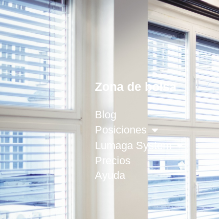
Zona de bolsa
Blog
Posiciones
Lumaga System
Precios
Ayuda