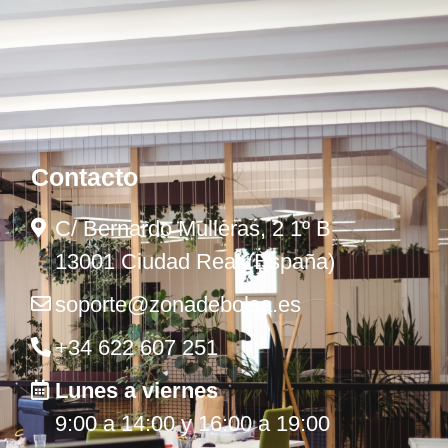
Contacto
C/ Bernardo Mulleras, 2 1º B
13001 Ciudad Real (España)
soporte@zonadebolsa.es
+34 622 607 251
Lunes a viernes
9:00 a 14:00 y 16:00 a 19:00