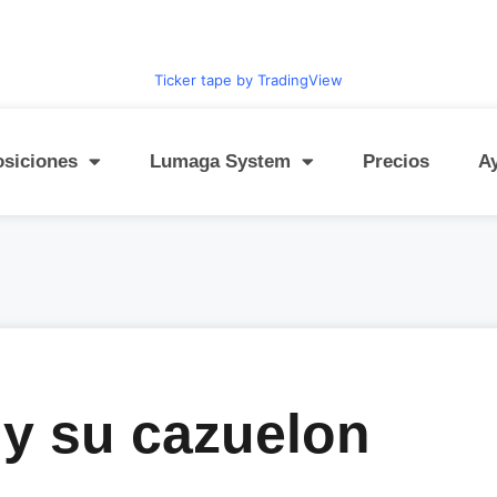
Ticker tape by TradingView
osiciones
Lumaga System
Precios
A
 y su cazuelon