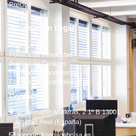
Precios
Ayuda
Información Legal
Aviso Legal
Política de Privacidad
Política de Cookies
Términos y condiciones
Política de Accesibilidad
Contacto
C/ Bernardo Mulleras, 2 1º B 13001
Ciudad Real (España)
soporte@zonadebolsa.es