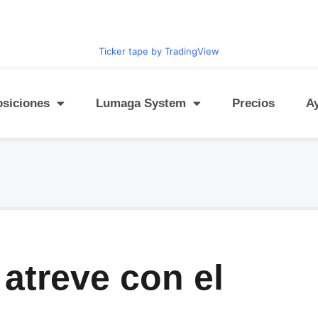
Ticker tape by TradingView
osiciones
Lumaga System
Precios
A
 atreve con el