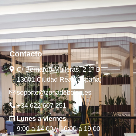
Contacto
C/ Bernardo Mulleras, 2 1º B
13001 Ciudad Real (España)
soporte@zonadebolsa.es
+34 622 607 251
Lunes a viernes
9:00 a 14:00 y 16:00 a 19:00