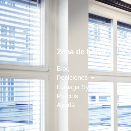
Zona de bolsa
Blog
Posiciones
Lumaga System
Precios
Ayuda