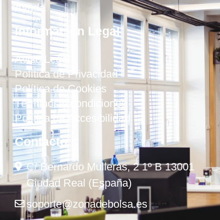
Ayuda
Información Legal
Aviso Legal
Política de Privacidad
Política de Cookies
Términos y condiciones
Política de Accesibilidad
Contacto
C/ Bernardo Mulleras, 2 1º B 13001
Ciudad Real (España)
soporte@zonadebolsa.es