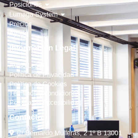
Posiciones
Lumaga System
Precios
Ayuda
Información Legal
Aviso Legal
Política de Privacidad
Política de Cookies
Términos y condiciones
Política de Accesibilidad
Contacto
C/ Bernardo Mulleras, 2 1º B 13001