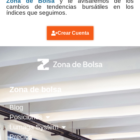
Zona de Bolsa
y te avisaremos de los
cambios de tendencias bursátiles en los
índices que seguimos.
Crear Cuenta
Zona de bolsa
Blog
Posiciones
Lumaga System
Precios