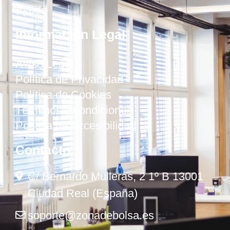
Ayuda
Información Legal
Aviso Legal
Política de Privacidad
Política de Cookies
Términos y condiciones
Política de Accesibilidad
Contacto
C/ Bernardo Mulleras, 2 1º B 13001
Ciudad Real (España)
soporte@zonadebolsa.es