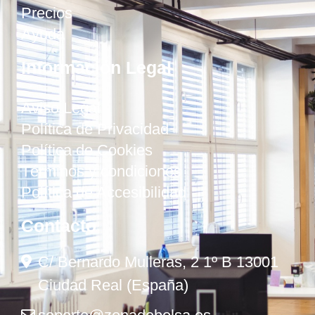
Precios
Ayuda
Información Legal
Aviso Legal
Política de Privacidad
Política de Cookies
Términos y condiciones
Política de Accesibilidad
Contacto
C/ Bernardo Mulleras, 2 1º B 13001
Ciudad Real (España)