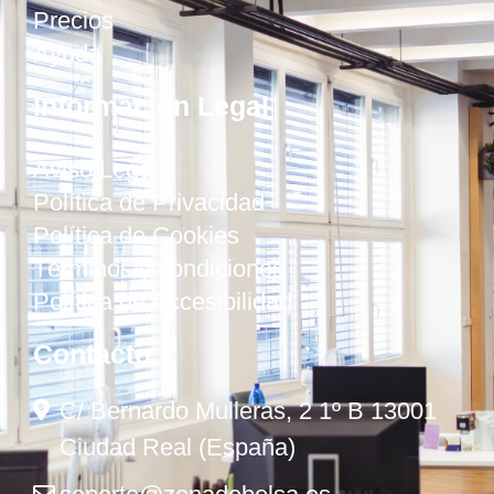
Precios
Ayuda
Información Legal
Aviso Legal
Política de Privacidad
Política de Cookies
Términos y condiciones
Política de Accesibilidad
Contacto
C/ Bernardo Mulleras, 2 1º B 13001
Ciudad Real (España)