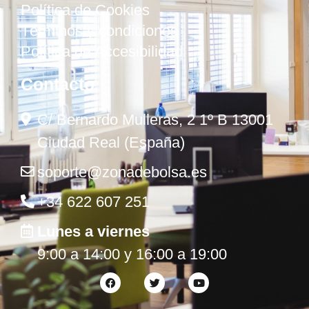
Política de Cookies
Términos y condiciones
Política de Accesibilidad
Contacto
C/ Bernardo Mulleras, 2 1º B 13001
Ciudad Real (España)
soporte@zonadebolsa.es
+34 622 607 251
Lunes a viernes
9:00 a 14:00 y 16:00 a 19:00