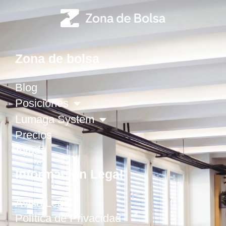
Zona de bolsa
Blog
Posiciones
Lumaga System
Precios
Ayuda
Información Legal
Aviso Legal
Política de Privacidad