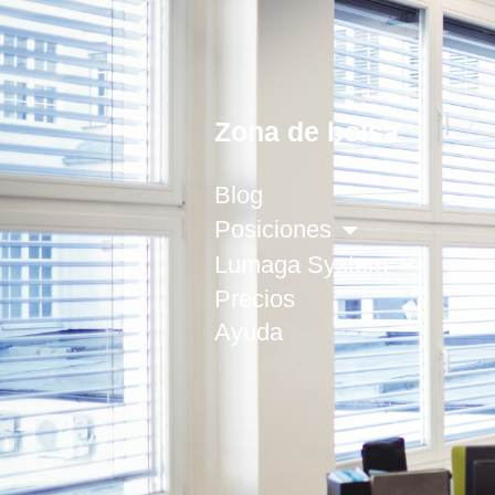
Zona de bolsa
Blog
Posiciones
Lumaga System
Precios
Ayuda