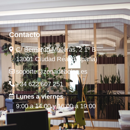
Contacto
C/ Bernardo Mulleras, 2 1º B
13001 Ciudad Real (España)
soporte@zonadebolsa.es
+34 622 607 251
Lunes a viernes
9:00 a 14:00 y 16:00 a 19:00