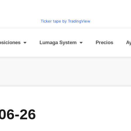
Ticker tape by TradingView
osiciones
Lumaga System
Precios
A
06-26