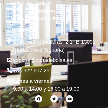
Política de Cookies
Términos y condiciones
Política de Accesibilidad
Contacto
C/ Bernardo Mulleras, 2 1º B 13001
Ciudad Real (España)
soporte@zonadebolsa.es
+34 622 607 251
Lunes a viernes
9:00 a 14:00 y 16:00 a 19:00