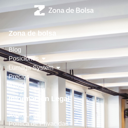
Zona de bolsa
Blog
Posiciones
Lumaga System
Precios
Ayuda
Información Legal
Aviso Legal
Política de Privacidad