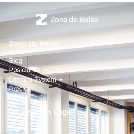
Zona de bolsa
Blog
Posiciones
Lumaga System
Precios
Ayuda
Información Legal
Aviso Legal