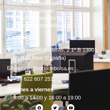
Política de Privacidad
Política de Cookies
Términos y condiciones
Política de Accesibilidad
Contacto
C/ Bernardo Mulleras, 2 1º B 13001
Ciudad Real (España)
soporte@zonadebolsa.es
+34 622 607 251
Lunes a viernes
9:00 a 14:00 y 16:00 a 19:00