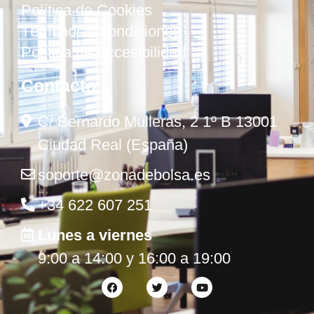
Política de Cookies
Términos y condiciones
Política de Accesibilidad
Contacto
C/ Bernardo Mulleras, 2 1º B 13001
Ciudad Real (España)
soporte@zonadebolsa.es
+34 622 607 251
Lunes a viernes
9:00 a 14:00 y 16:00 a 19:00