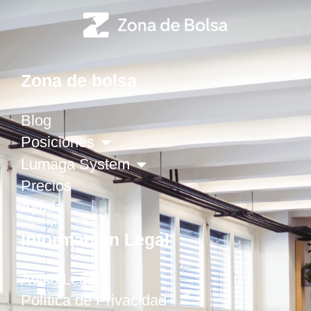
Zona de bolsa
Blog
Posiciones
Lumaga System
Precios
Ayuda
Información Legal
Aviso Legal
Política de Privacidad