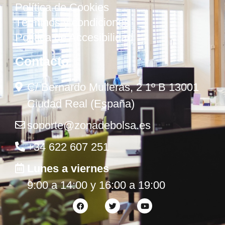
Política de Cookies
Términos y condiciones
Política de Accesibilidad
Contacto
C/ Bernardo Mulleras, 2 1º B 13001
Ciudad Real (España)
soporte@zonadebolsa.es
+34 622 607 251
Lunes a viernes
9:00 a 14:00 y 16:00 a 19:00