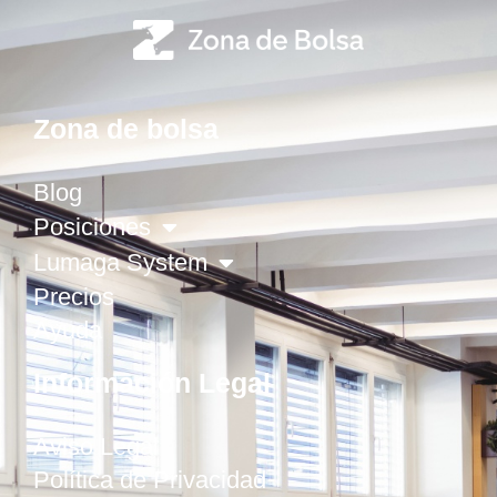
Zona de bolsa
Blog
Posiciones
Lumaga System
Precios
Ayuda
Información Legal
Aviso Legal
Política de Privacidad