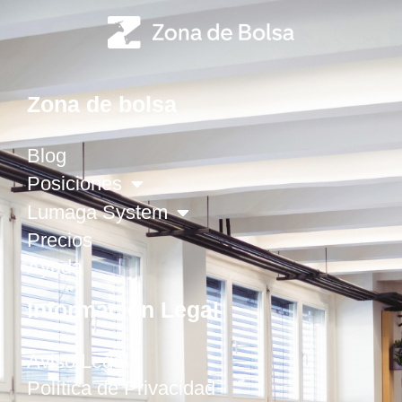
Zona de bolsa
Blog
Posiciones
Lumaga System
Precios
Ayuda
Información Legal
Aviso Legal
Política de Privacidad