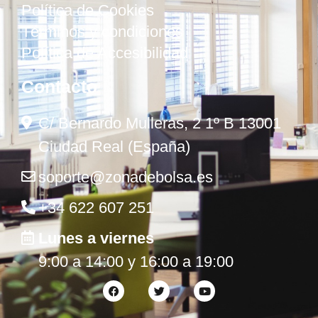
Política de Cookies
Términos y condiciones
Política de Accesibilidad
Contacto
C/ Bernardo Mulleras, 2 1º B 13001
Ciudad Real (España)
soporte@zonadebolsa.es
+34 622 607 251
Lunes a viernes
9:00 a 14:00 y 16:00 a 19:00