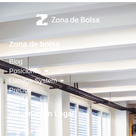
Zona de bolsa
Blog
Posiciones
Lumaga System
Precios
Ayuda
Información Legal
Aviso Legal