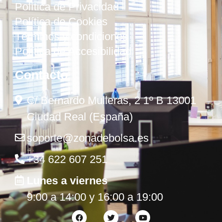
Política de Privacidad
Política de Cookies
Términos y condiciones
Política de Accesibilidad
Contacto
C/ Bernardo Mulleras, 2 1º B 13001
Ciudad Real (España)
soporte@zonadebolsa.es
+34 622 607 251
Lunes a viernes
9:00 a 14:00 y 16:00 a 19:00