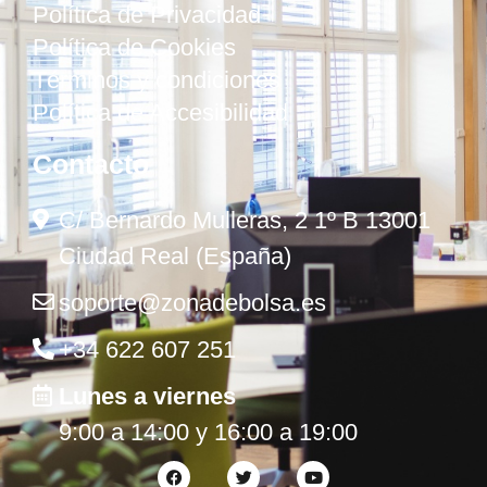
Política de Privacidad
Política de Cookies
Términos y condiciones
Política de Accesibilidad
Contacto
C/ Bernardo Mulleras, 2 1º B 13001
Ciudad Real (España)
soporte@zonadebolsa.es
+34 622 607 251
Lunes a viernes
9:00 a 14:00 y 16:00 a 19:00