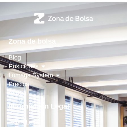
Zona de bolsa
Blog
Posiciones
Lumaga System
Precios
Ayuda
Información Legal
Aviso Legal