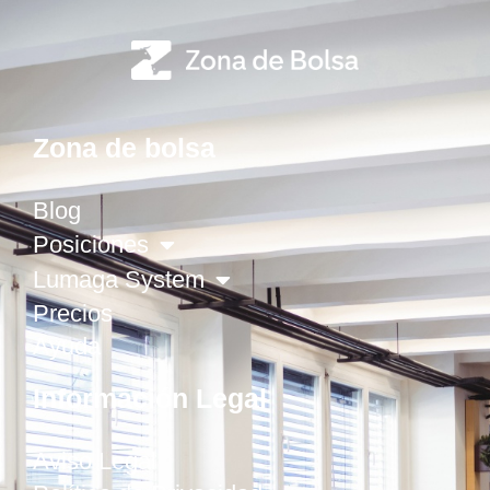
Zona de bolsa
Blog
Posiciones
Lumaga System
Precios
Ayuda
Información Legal
Aviso Legal