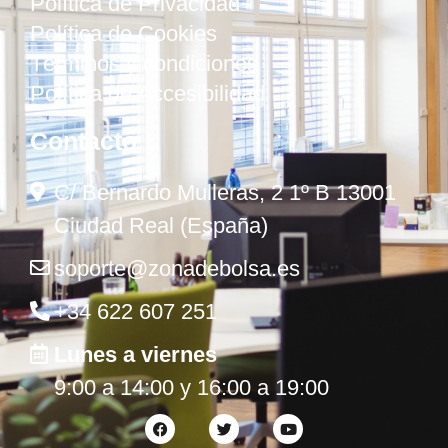
Política de Privacidad
Política de Cookies
Términos y condiciones
Política de Accesibilidad
Contacto
C/ Bernardo Mulleras, 2 1º B 13001
Ciudad Real (España)
soporte@zonadebolsa.es
+34 622 607 251
Lunes a viernes
9:00 a 14:00 y 16:00 a 19:00