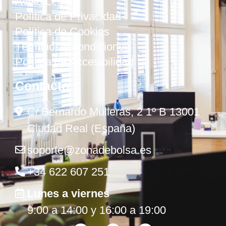
Aviso Legal
Política de Privacidad
Política de Cookies
Términos y condiciones
Política de Accesibilidad
Contacto
C/ Bernardo Mulleras, 2 1º B 13001
Ciudad Real (España)
soporte@zonadebolsa.es
+34 622 607 251
Lunes a viernes
9:00 a 14:00 y 16:00 a 19:00