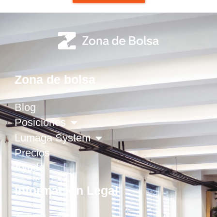
Zona de bolsa
Blog
Posiciones
Lumaga System
Precios
Ayuda
Información Legal