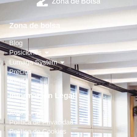
Zona de bolsa
Blog
Posiciones
Lumaga System
Precios
Ayuda
Información Legal
Aviso Legal
Política de Privacidad
Política de Cookies