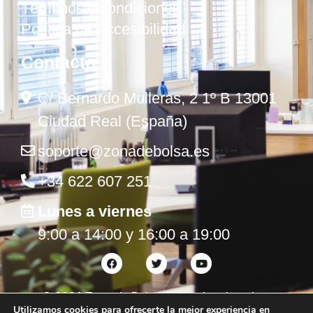
Términos y condiciones
Política de Accesibilidad
Contacto
C/ Bernardo Mulleras, 2 1º B 13001
Ciudad Real (España)
soporte@zonadebolsa.es
+34 622 607 251
Lunes a viernes
9:00 a 14:00 y 16:00 a 19:00
©
2026
Zona de Bolsa. Todos los derechos
Utilizamos cookies para ofrecerte la mejor experiencia en