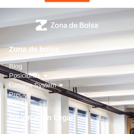
Zona de bolsa
Blog
Posiciones
Lumaga System
Precios
Ayuda
Información Legal