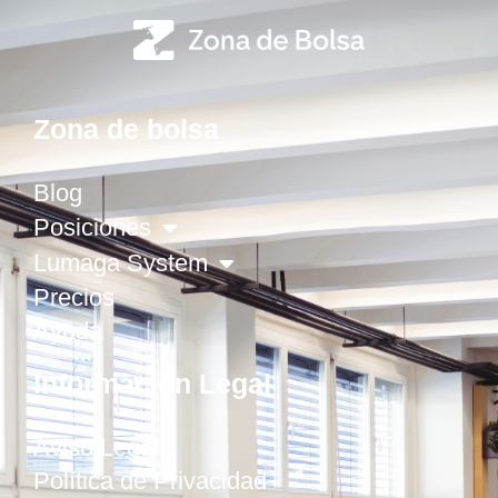
Zona de bolsa
Blog
Posiciones
Lumaga System
Precios
Ayuda
Información Legal
Aviso Legal
Política de Privacidad