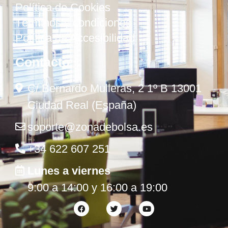
Política de Cookies
Términos y condiciones
Política de Accesibilidad
Contacto
C/ Bernardo Mulleras, 2 1º B 13001
Ciudad Real (España)
soporte@zonadebolsa.es
+34 622 607 251
Lunes a viernes
9:00 a 14:00 y 16:00 a 19:00