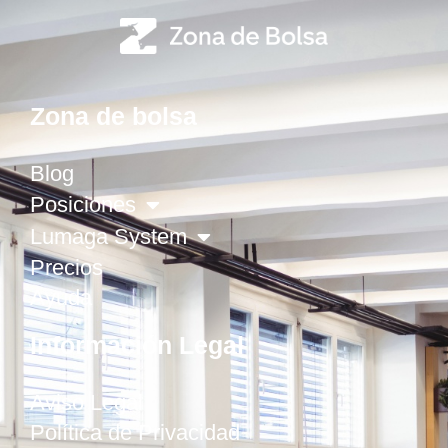
Zona de bolsa
Blog
Posiciones
Lumaga System
Precios
Ayuda
Información Legal
Aviso Legal
Política de Privacidad