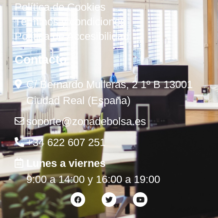
Política de Cookies
Términos y condiciones
Política de Accesibilidad
Contacto
C/ Bernardo Mulleras, 2 1º B 13001
Ciudad Real (España)
soporte@zonadebolsa.es
+34 622 607 251
Lunes a viernes
9:00 a 14:00 y 16:00 a 19:00