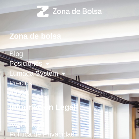
Zona de bolsa
Blog
Posiciones
Lumaga System
Precios
Ayuda
Información Legal
Aviso Legal
Política de Privacidad