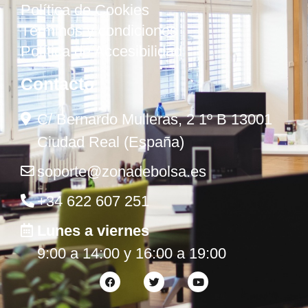
Política de Cookies
Términos y condiciones
Política de Accesibilidad
Contacto
C/ Bernardo Mulleras, 2 1º B 13001
Ciudad Real (España)
soporte@zonadebolsa.es
+34 622 607 251
Lunes a viernes
9:00 a 14:00 y 16:00 a 19:00