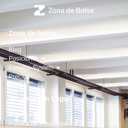
Zona de bolsa
Blog
Posiciones
Lumaga System
Precios
Ayuda
Información Legal
Aviso Legal
Política de Privacidad