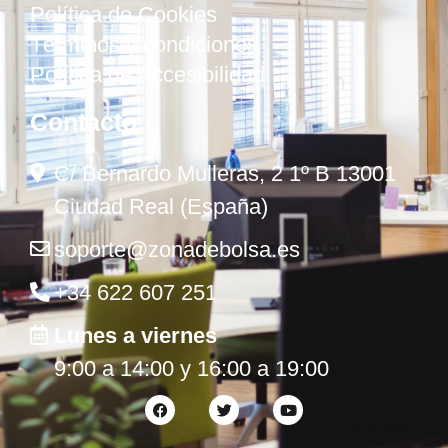
Política de Cookies
Términos y condiciones
Política de Accesibilidad
Contacto
C/ Bernardo Mulleras, 2 1º B 13001
Ciudad Real (España)
soporte@zonadebolsa.es
+34 622 607 251
Lunes a viernes
9:00 a 14:00 y 16:00 a 19:00