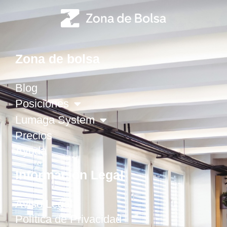
Zona de bolsa
Blog
Posiciones
Lumaga System
Precios
Ayuda
Información Legal
Aviso Legal
Política de Privacidad