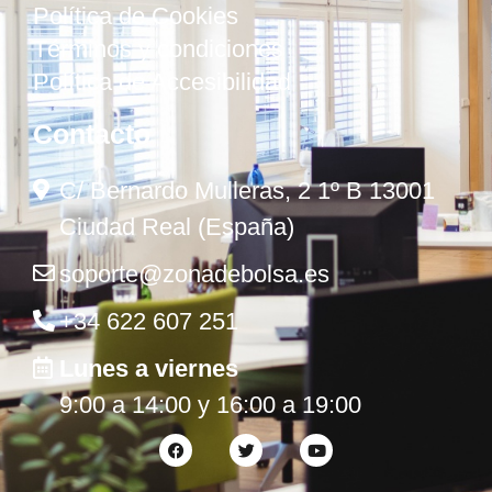
Política de Cookies
Términos y condiciones
Política de Accesibilidad
Contacto
C/ Bernardo Mulleras, 2 1º B 13001
Ciudad Real (España)
soporte@zonadebolsa.es
+34 622 607 251
Lunes a viernes
9:00 a 14:00 y 16:00 a 19:00